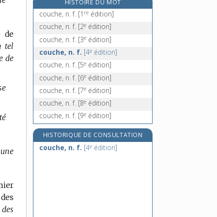
he
HISTOIRE DU MOT
couche-tard, n. inv.
re
couche, n. f.
[1
édition]
couche-tôt, n. inv.
e
couche, n. f.
[2
édition]
e de
couchette, n. f.
e
couche, n. f.
[3
édition]
 tel
coucheur, -euse, n.
e
couche, n. f.
[4
édition]
e de
e
couche, n. f.
[5
édition]
e
couche, n. f.
[6
édition]
se
e
couche, n. f.
[7
édition]
e
couche, n. f.
[8
édition]
e
couche, n. f.
[9
édition]
té
HISTORIQUE DE CONSULTATION
e
couche, n. f.
[4
édition]
 une
mier
 des
 des