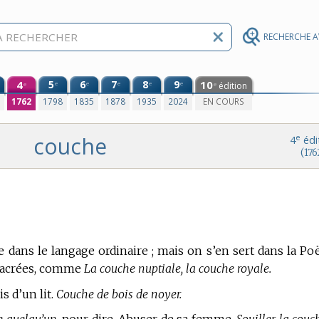
RECHERCHE 
4
5
6
7
8
9
10
e
e
e
e
e
édition
e
e
0
1762
1798
1835
1878
1935
2024
EN COURS
couche
e
4
édi
(176
 dans le langage ordinaire ; mais on s’en sert dans la Poë
nsacrées, comme
La couche nuptiale, la couche royale.
s d’un lit.
Couche de bois de noyer.