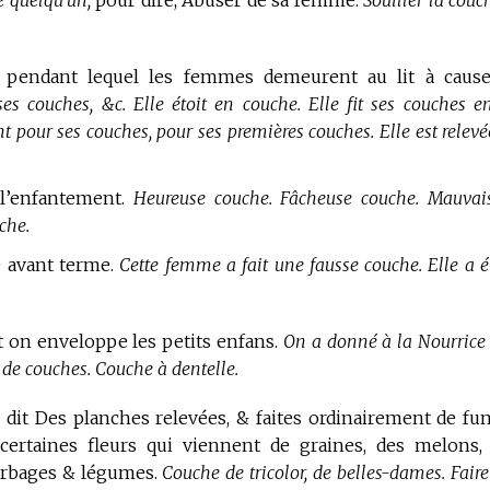
e quelqu’un,
pour dire, Abuser de sa femme.
Souiller la couc
 pendant lequel les femmes demeurent au lit à caus
s couches, &c. Elle étoit en couche. Elle fit ses couches en
t pour ses couches, pour ses premières couches. Elle est relevé
 l’enfantement.
Heureuse couche. Fâcheuse couche. Mauvai
che.
 avant terme.
Cette femme a fait une fausse couche. Elle a é
t on enveloppe les petits enfans.
On a donné à la Nourrice
de couches. Couche à dentelle.
 dit Des planches relevées, & faites ordinairement de fu
certaines fleurs qui viennent de graines, des melons,
erbages & légumes.
Couche de tricolor, de belles-dames. Faire