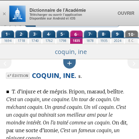
Aller au contenu
Dictionnaire de l’Académie
OUVRIR
×
Télécharger ou ouvrir l’application
Disponible sur Android et iOS
1
2
3
4
5
6
7
8
9
10
re
e
e
e
e
e
e
e
e
e
1694
1718
1740
1762
1798
1835
1878
1935
2024
E.C.
coquin, ine
COQUIN, INE.
e
s.
6
ÉDITION
■
T. d’injure et de mépris.
Fripon, maraud, belître.
C’est un coquin, une coquine. Un tour de coquin. Un
méchant coquin. Un grand coquin. Un vil coquin. C’est
un coquin qui trahirait son meilleur ami pour le
moindre intérêt. On l’a traité comme un coquin.
On dit,
par une sorte d’ironie,
C’est un fameux coquin, un
plaisant coquin.