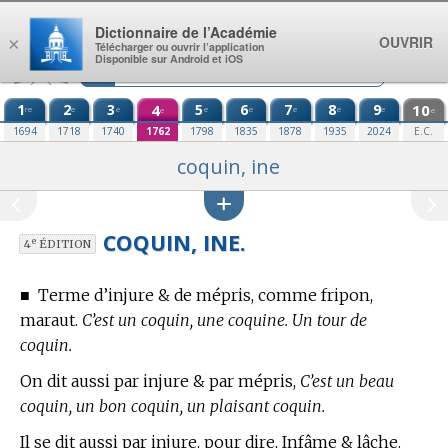
Aller au contenu
Dictionnaire de l’Académie
OUVRIR
×
Télécharger ou ouvrir l’application
Disponible sur Android et iOS
1
2
3
4
5
6
7
8
9
10
re
e
e
e
e
e
e
e
e
e
1694
1718
1740
1762
1798
1835
1878
1935
2024
E.C.
coquin, ine
COQUIN, INE.
e
4
ÉDITION
■
Terme d’injure & de mépris,
comme fripon,
maraut.
C’est un coquin, une coquine. Un tour de
coquin.
On dit aussi par injure & par mépris,
C’est un beau
coquin, un bon coquin, un plaisant coquin.
Il se dit aussi par injure, pour dire, Infâme & lâche.