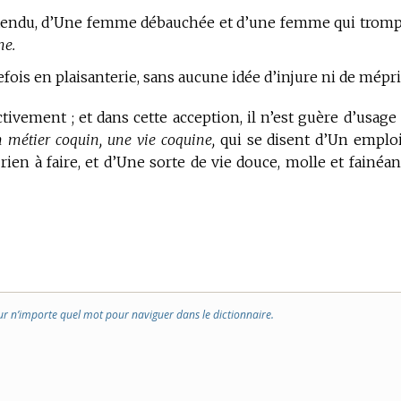
étendu, d’Une femme débauchée et d’une femme qui trom
ne.
fois en plaisanterie, sans aucune idée d’injure ni de mépri
tivement ; et dans cette acception, il n’est guère d’usage
 métier coquin, une vie coquine,
qui se disent d’Un emplo
e rien à faire, et d’Une sorte de vie douce, molle et fainéan
ur n’importe quel mot pour naviguer dans le dictionnaire.