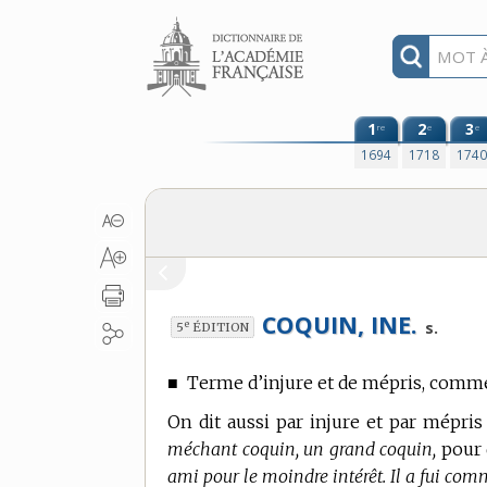
Aller au contenu
1
2
3
re
e
e
1694
1718
174
COQUIN, INE.
e
s.
5
ÉDITION
■
Terme d’injure et de mépris,
comme 
On dit aussi par injure et par mépris
méchant coquin, un grand coquin,
pour 
ami pour le moindre intérêt. Il a fui co