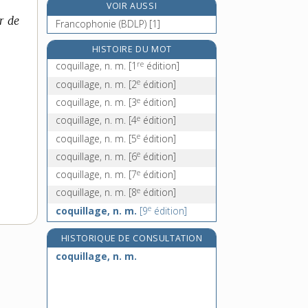
VOIR AUSSI
coquillier, -ière, adj. et n.
r de
Francophonie (BDLP) [1]
coquin, -ine, adj. et n.
coquinerie, n. f.
HISTOIRE DU MOT
re
cor [I], n. m.
coquillage, n. m.
[1
édition]
e
coquillage, n. m.
[2
édition]
e
coquillage, n. m.
[3
édition]
e
coquillage, n. m.
[4
édition]
e
coquillage, n. m.
[5
édition]
e
coquillage, n. m.
[6
édition]
e
coquillage, n. m.
[7
édition]
e
coquillage, n. m.
[8
édition]
e
coquillage, n. m.
[9
édition]
HISTORIQUE DE CONSULTATION
coquillage, n. m.