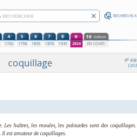
RECHERCHE 
4
5
6
7
8
9
10
e
e
e
e
e
édition
e
e
0
1762
1798
1835
1878
1935
2024
EN COURS
coquillage
e
9
édi
(202
.
Les huîtres, les moules, les palourdes sont des coquillages.
.
Il est amateur de coquillages.