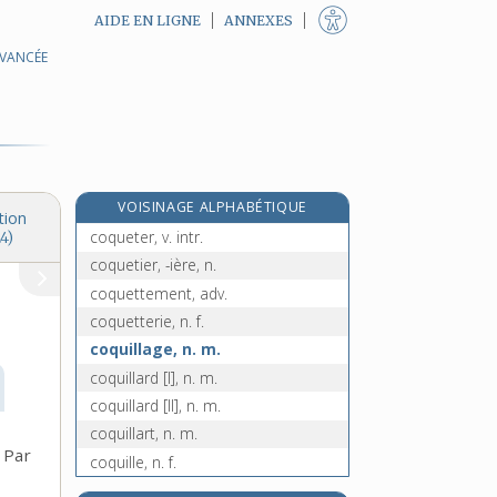
AIDE EN LIGNE
ANNEXES
AVANCÉE
coquemar, n. m.
e
coquerelles, n. f. pl.
[4
édition]
coqueret, n. m.
coquerico, n. m.
coquerie, n. f.
VOISINAGE ALPHABÉTIQUE
coquet, -ette, adj. et n. f.
tion
coqueter, v. intr.
4)
coquetier, -ière, n.
coquettement, adv.
coquetterie, n. f.
coquillage, n. m.
coquillard [I], n. m.
coquillard [II], n. m.
coquillart, n. m.
Par
coquille, n. f.
coquillette, n. f.