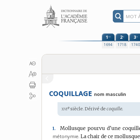
Aller au contenu
1
2
3
re
e
e
1694
1718
174
COQUILLAGE
nom masculin
xvi
e
Étymologie
siècle. Dérivé de
coquille.
:
Mollusque pourvu d’une coquille
1.
métonymie.
La chair de ce mollusque