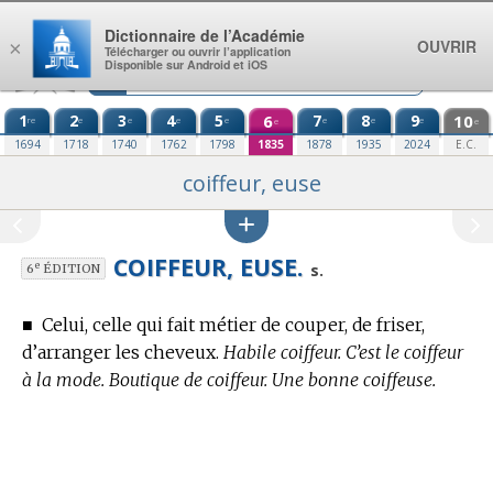
Aller au contenu
Dictionnaire de l’Académie
OUVRIR
×
Télécharger ou ouvrir l’application
Disponible sur Android et iOS
1
2
3
4
5
6
7
8
9
10
re
e
e
e
e
e
e
e
e
e
1694
1718
1740
1762
1798
1835
1878
1935
2024
E.C.
coiffeur, euse
COIFFEUR, EUSE.
e
s.
6
ÉDITION
■
Celui, celle qui fait métier de couper, de friser,
d’arranger les cheveux.
Habile coiffeur. C’est le coiffeur
à la mode. Boutique de coiffeur. Une bonne coiffeuse.