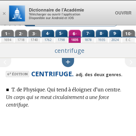
Aller au contenu
Dictionnaire de l’Académie
OUVRIR
×
Télécharger ou ouvrir l’application
Disponible sur Android et iOS
1
2
3
4
5
6
7
8
9
10
e
e
e
e
e
re
e
e
e
e
1694
1718
1740
1762
1798
1835
1878
1935
2024
E.C.
centrifuge
CENTRIFUGE.
e
adj. des deux genres.
6
ÉDITION
■
T. de Physique.
Qui tend à éloigner d’un centre.
Un corps qui se meut circulairement a une force
centrifuge.