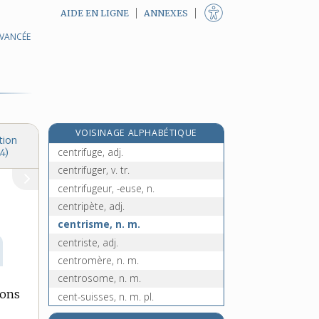
AIDE EN LIGNE
ANNEXES
AVANCÉE
centraliser, v. tr.
centralisme, n. m.
centre, n. m.
centrer, v. tr.
centre-ville, n. m.
VOISINAGE ALPHABÉTIQUE
centrifugation, n. f.
tion
centrifuge, adj.
4)
centrifuger, v. tr.
centrifugeur, -euse, n.
centripète, adj.
centrisme, n. m.
centriste, adj.
centromère, n. m.
centrosome, n. m.
ions
cent-suisses, n. m. pl.
centumvir, n. m.