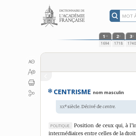
Aller au contenu
1
2
3
re
e
e
1694
1718
174
✻
CENTRISME
nom masculin
xx
e
Étymologie
siècle. Dérivé de
centre.
:
Position de ceux qui, à l’
MARQUE
POLITIQUE.
intermédiaires entre celles de la droit
DE