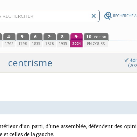
RECHERCHE 
4
5
6
7
8
9
10
édition
e
e
e
e
e
e
e
0
1762
1798
1835
1878
1935
2024
EN COURS
centrisme
e
9
édi
(202
intérieur d’un parti, d’une assemblée, défendent des opin
e et celles de la gauche.