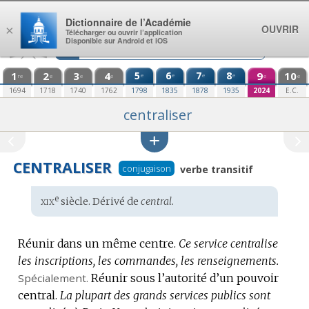
Aller au contenu
Dictionnaire de l’Académie
OUVRIR
×
Télécharger ou ouvrir l’application
Disponible sur Android et iOS
1
2
3
4
5
6
7
8
9
10
e
e
e
e
re
e
e
e
e
e
1694
1718
1740
1762
1798
1835
1878
1935
2024
E.C.
centraliser
CENTRALISER
conjugaison
verbe transitif
xix
e
Étymologie
siècle. Dérivé de
central.
:
Réunir dans un même centre.
Ce service centralise
les inscriptions, les commandes, les renseignements.
Spécialement.
Réunir sous l’autorité d’un pouvoir
central.
La plupart des grands services publics sont