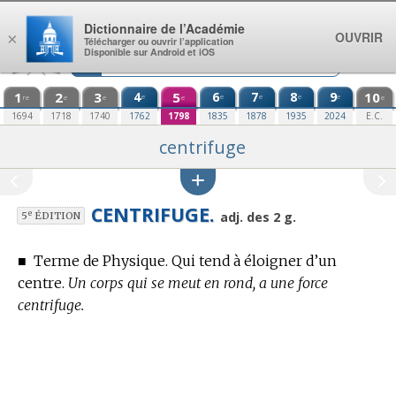
Aller au contenu
Dictionnaire de l’Académie
OUVRIR
×
Télécharger ou ouvrir l’application
Disponible sur Android et iOS
1
2
3
4
5
6
7
8
9
10
e
e
e
e
e
re
e
e
e
e
1694
1718
1740
1762
1798
1835
1878
1935
2024
E.C.
centrifuge
CENTRIFUGE.
e
adj. des 2 g.
5
ÉDITION
■
Terme de Physique.
Qui tend à éloigner d’un
centre.
Un corps qui se meut en rond, a une force
centrifuge.