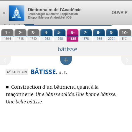
Aller au contenu
Dictionnaire de l’Académie
OUVRIR
×
Télécharger ou ouvrir l’application
Disponible sur Android et iOS
1
2
3
4
5
6
7
8
9
10
e
e
e
e
e
re
e
e
e
e
1694
1718
1740
1762
1798
1835
1878
1935
2024
E.C.
bâtisse
BÂTISSE.
e
s. f.
6
ÉDITION
■
Construction d’un bâtiment, quant à la
maçonnerie.
Une bâtisse solide. Une bonne bâtisse.
Une belle bâtisse.