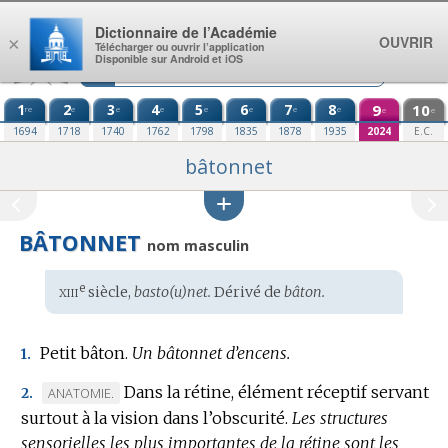
Aller au contenu
Dictionnaire de l’Académie
OUVRIR
×
Télécharger ou ouvrir l’application
Disponible sur Android et iOS
1
2
3
4
5
6
7
8
9
10
re
e
e
e
e
e
e
e
e
e
1694
1718
1740
1762
1798
1835
1878
1935
2024
E.C.
bâtonnet
BÂTONNET
nom masculin
xiii
e
Étymologie
siècle,
basto(u)net.
Dérivé de
bâton.
:
Petit bâton.
Un bâtonnet d’encens.
1.
Dans la rétine, élément réceptif servant
MARQUE
ANATOMIE.
2.
surtout à la vision dans l’obscurité.
DE
Les structures
sensorielles les plus importantes de la rétine sont les
DOMAINE