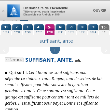
Aller au contenu
Dictionnaire de l’Académie
OUVRIR
×
Télécharger ou ouvrir l’application
Disponible sur Android et iOS
1
2
3
4
5
6
7
8
9
10
re
e
e
e
e
e
e
e
e
e
1694
1718
1740
1762
1798
1835
1878
1935
2024
E.C.
suffisant, ante
SUFFISANT, ANTE.
e
adj.
5
ÉDITION
■
Qui suffit.
Cent hommes sont suffisans pour
défendre ce château. Tant d’argent, tant de setiers de blé
seront suffisans pour faire subsister la garnison
pendant six mois. Cette somme est suffisante. Cette
grange est suffisante pour contenir tant de milliers de
gerbes. Il est suffisant pour payer. Bonne et suffisante
caution.