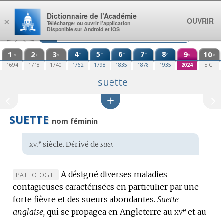
Aller au contenu
Dictionnaire de l’Académie
OUVRIR
×
Télécharger ou ouvrir l’application
Disponible sur Android et iOS
1
2
3
4
5
6
7
8
9
10
e
e
e
e
e
re
e
e
e
e
1694
1718
1740
1762
1798
1835
1878
1935
2024
E.C.
suette
SUETTE
nom féminin
xvi
e
Étymologie
siècle. Dérivé de
suer.
:
A désigné diverses maladies
MARQUE
PATHOLOGIE.
contagieuses caractérisées en particulier par une
DE
forte fièvre et des sueurs abondantes.
DOMAINE
Suette
e
xv
anglaise,
:
qui se propagea en Angleterre au
et au