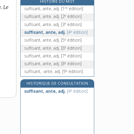
HISTOIRE DU MOT
suffocation, n. f.
e. Le
re
suffisant, ante, adj.
[1
édition]
suffoquer, v. tr. et intr.
e
suffisant, ante, adj.
[2
édition]
suffragant, -ante, adj. et n.
e
suffisant, ante, adj.
[3
édition]
suffrage, n. m.
e
suffisant, ante, adj.
[4
édition]
e
suffisant, ante, adj.
[5
édition]
e
suffisant, ante, adj.
[6
édition]
e
suffisant, ante, adj.
[7
édition]
e
suffisant, ante, adj.
[8
édition]
e
suffisant, -ante, adj.
[9
édition]
HISTORIQUE DE CONSULTATION
e
suffisant, ante, adj.
[4
édition]