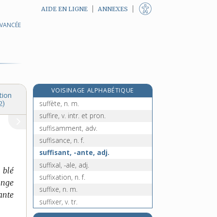
AIDE EN LIGNE
ANNEXES
AVANCÉE
suédois, -oise, adj.
suée, n. f.
suer, v. intr. et tr.
suet, n. m.
suette, n. f.
VOISINAGE ALPHABÉTIQUE
sueur, n. f.
tion
suffète, n. m.
2)
suffire, v. intr. et pron.
suffisamment, adv.
suffisance, n. f.
suffisant, -ante, adj.
suffixal, -ale, adj.
 blé
suffixation, n. f.
ange
suffixe, n. m.
ante
suffixer, v. tr.
suffocant, -ante, adj.