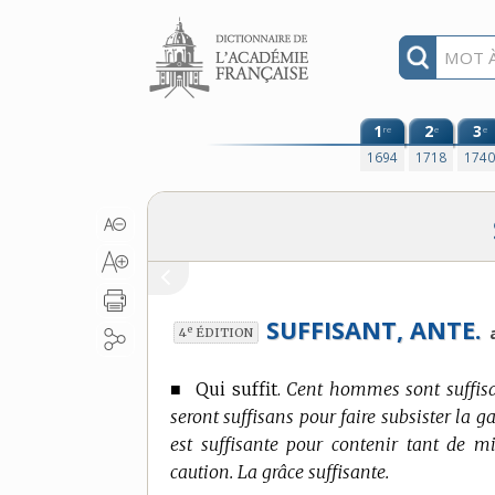
Aller au contenu
1
2
3
re
e
e
1694
1718
174
SUFFISANT, ANTE.
e
4
ÉDITION
■
Qui suffit.
Cent hommes sont suffisan
seront suffisans pour faire subsister la 
est suffisante pour contenir tant de mi
caution. La grâce suffisante.