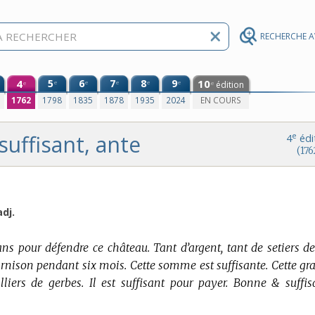
RECHERCHE 
4
5
6
7
8
9
10
e
e
e
e
e
édition
e
e
0
1762
1798
1835
1878
1935
2024
EN COURS
suffisant, ante
e
4
édi
(176
adj.
s pour défendre ce château. Tant d’argent, tant de setiers de
garnison pendant six mois. Cette somme est suffisante. Cette gr
lliers de gerbes. Il est suffisant pour payer. Bonne & suffis