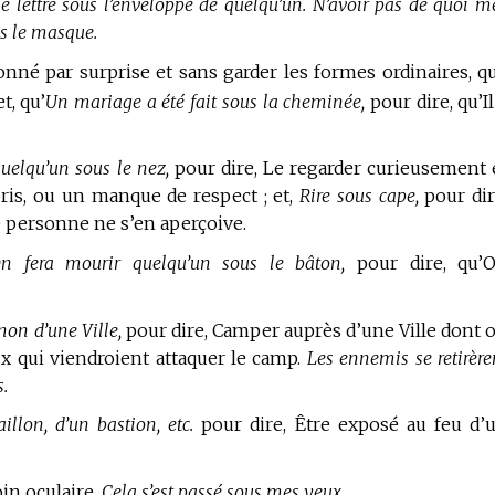
ne lettre sous l’enveloppe de quelqu’un. N’avoir pas de quoi me
s le masque.
nné par surprise et sans garder les formes ordinaires, q
t, qu’
Un mariage a été fait sous la cheminée,
pour dire, qu’Il
uelqu’un sous le nez,
pour dire, Le regarder curieusement 
ris, ou un manque de respect ; et,
Rire sous cape,
pour dir
e personne ne s’en aperçoive.
n fera mourir quelqu’un sous le bâton,
pour dire, qu’
non d’une Ville,
pour dire, Camper auprès d’une Ville dont 
eux qui viendroient attaquer le camp.
Les ennemis se retirère
.
illon, d’un bastion, etc.
pour dire, Être exposé au feu d’
in oculaire,
Cela s’est passé sous mes yeux.