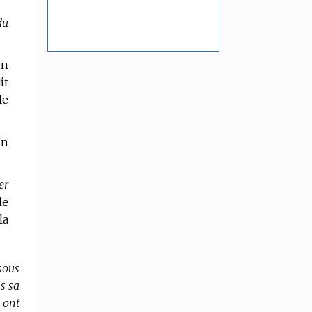
du
en
it
le
Un
er
le
la
sous
s sa
 ont