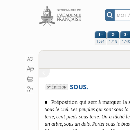
Aller au contenu
1
2
3
re
e
e
1694
1718
174
SOUS.
e
5
ÉDITION
■
Préposition qui sert à marquer la 
Sous le Ciel. Les peuples qui sont sous la
terre, cent pieds sous terre. On a lâché 
un arbre, sous un dais. Porter sous le bra