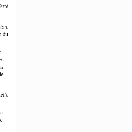
erté
tion.
t du
 ;
es
us
de
telle
us
e,