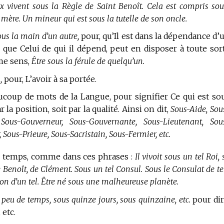
x vivent sous la Règle de Saint Benoît. Cela est compris sou
a mère. Un mineur qui est sous la tutelle de son oncle.
s la main d’un autre,
pour, qu’Il est dans la dépendance d’
er, que Celui de qui il dépend, peut en disposer à toute sor
me sens,
Être sous la férule de quelqu’un.
,
pour, L’avoir à sa portée.
ucoup de mots de la Langue, pour signifier Ce qui est so
la position, soit par la qualité. Ainsi on dit,
Sous-Aide, Sou
Sous-Gouverneur, Sous-Gouvernante, Sous-Lieutenant, Sou
 Sous-Prieure, Sous-Sacristain, Sous-Fermier, etc.
e temps, comme dans ces phrases :
Il vivoit sous un tel Roi,
de Benoît, de Clément. Sous un tel Consul. Sous le Consulat de te
tion d’un tel. Être né sous une malheureuse planète.
s peu de temps, sous quinze jours, sous quinzaine, etc.
pour dir
 etc.