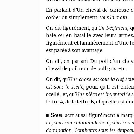
En parlant d’Un cheval de carrosse qu
cocher,
ou simplement,
sous la main.
On dit figurément, qu’
Un Régiment,
q
haie ou en bataille avec leurs armes
figurément et familièrement d’Une fem
est parée à son avantage.
On dit, en parlant Du poil d’un chev
cheval de poil noir, de poil gris, etc.
On dit, qu’
Une chose est sous la clef, sous
est sous le scellé,
pour, qu’Il est enf
scellé ; et, qu’
Une pièce est inventoriée so
lettre A, de la lettre B, et qu’elle est 
Sous,
■
sert aussi figurément à marq
lui, sous son commandement, sous son aut
domination. Combattre sous les drapeaux