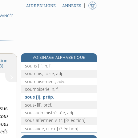
AIDE EN LIGNE
ANNEXES
AVANCÉE
souriant, -ante, adj.
souriceau, n. m.
souricière, n. f.
sourire [I], v. intr.
sourire [II], n. m.
VOISINAGE ALPHABÉTIQUE
souris [I], n. m.
tion
souris [II], n. f.
8)
sournois, -oise, adj.
sournoisement, adv.
sournoiserie, n. f.
sous [I], prép.
sous- [II], préf.
sus.
sous-administré, -ée, adj.
 sous
e
sous-affermer, v. tr.
[8
édition]
 sous
e
sous-aide, n. m.
[7
édition]
ieds.
sous-alimentation, n. f.