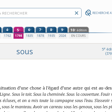
RECHERCHE 
4
5
6
7
8
9
10
e
e
e
e
e
édition
e
e
0
1762
1798
1835
1878
1935
2024
EN COURS
sous
e
5
édi
(179
situation d’une chose à l’égard d’une autre qui est au-des
 Ligne. Sous le toit. Sous la cheminée. Sous la couverture. Fouir
les écluses, et on a mis toute la campagne sous l’eau. S’asseoir
s, sous le manteau. Avoir un carreau sous les genoux, sous les p