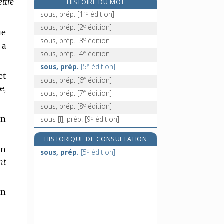
ttre
HISTOIRE DU MOT
sous-alimenter, v. tr.
re
sous, prép.
[1
édition]
sous-amendement, n. m.
e
sous, prép.
[2
édition]
ue
e
sous-amender, v. tr.
[7
édition]
e
sous, prép.
[3
édition]
 a
sous-arbrisseau, n. m.
e
sous, prép.
[4
édition]
e
sous, prép.
[5
édition]
et
e
sous, prép.
[6
édition]
e,
e
sous, prép.
[7
édition]
e
sous, prép.
[8
édition]
On
e
sous [I], prép.
[9
édition]
HISTORIQUE DE CONSULTATION
on
e
sous, prép.
[5
édition]
nt
un