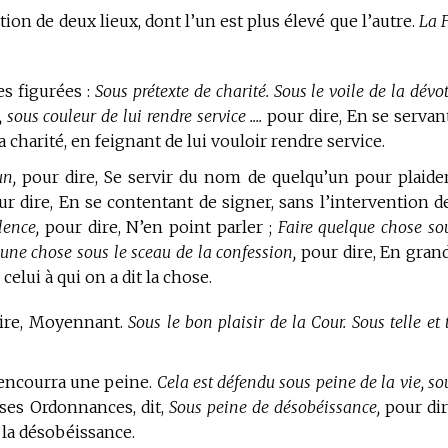
ion de deux lieux, dont l’un est plus élevé que l’autre.
La F
s figurées :
Sous prétexte de charité. Sous le voile de la dévo
ous couleur de lui rendre service ....
pour dire, En se servan
a charité, en feignant de lui vouloir rendre service.
un,
pour dire, Se servir du nom de quelqu’un pour plaider
r dire, En se contentant de signer, sans l’intervention d
lence,
pour dire, N’en point parler ;
Faire quelque chose so
 une chose sous le sceau de la confession,
pour dire, En gran
celui à qui on a dit la chose.
dire, Moyennant.
Sous le bon plaisir de la Cour. Sous telle et 
 encourra une peine.
Cela est défendu sous peine de la vie, so
 ses Ordonnances, dit,
Sous peine de désobéissance,
pour dir
 la désobéissance.