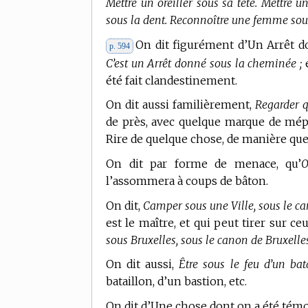
Mettre un oreiller sous sa tête. Mettre u
sous la dent. Reconnoître une femme sou
On dit figurément d’Un Arrêt do
p. 594
C’est un Arrêt donné sous la cheminée ;
e
été fait clandestinement.
On dit aussi familièrement,
Regarder q
de près, avec quelque marque de mép
Rire de quelque chose, de manière qu
On dit par forme de menace, qu’
O
l’assommera à coups de bâton.
On dit,
Camper sous une Ville, sous le ca
est le maître, et qui peut tirer sur c
sous Bruxelles, sous le canon de Bruxelles
On dit aussi,
Être sous le feu d’un bata
bataillon, d’un bastion, etc.
On dit d’Une chose dont on a été témo