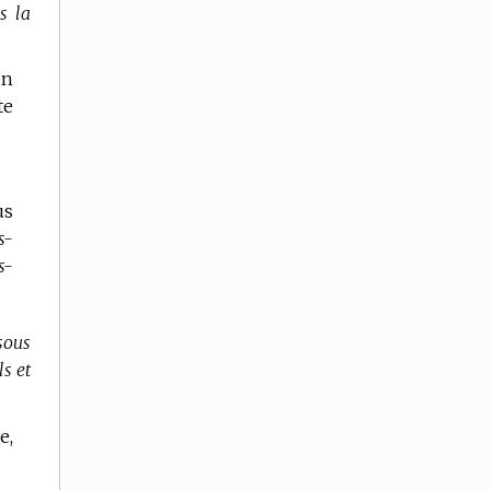
s la
un
te
us
s-
s-
 sous
ls et
e,