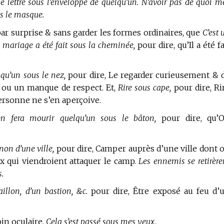
ne lettre sous l’enveloppe de quelqu’un. N’avoir pas de quoi me
s le masque.
r surprise & sans garder les formes ordinaires, que
C’est 
 mariage a été fait sous la cheminée,
pour dire, qu’Il a été fa
qu’un sous le nez,
pour dire, Le regarder curieusement & 
 ou un manque de respect. Et,
Rire sous cape,
pour dire, Ri
personne ne s’en aperçoive.
n fera mourir quelqu’un sous le bâton,
pour dire, qu’
non d’une ville,
pour dire, Camper auprès d’une ville dont 
ux qui viendroient attaquer le camp.
Les ennemis se retirère
.
aillon, d’un bastion, &c.
pour dire, Être exposé au feu d’
in oculaire,
Cela s’est passé sous mes yeux.