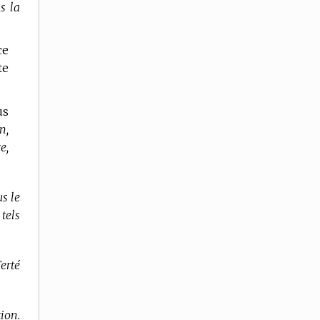
s la
ce
te
us
n,
e,
us le
tels
erté
tion.