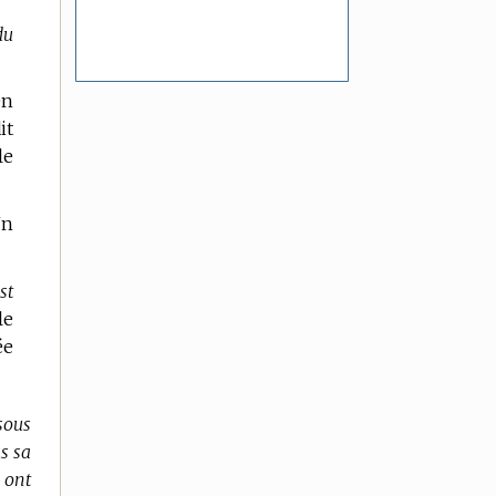
du
en
it
le
Un
st
le
ée
sous
s sa
 ont