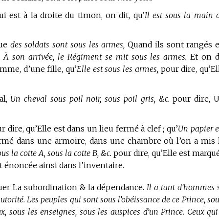
i est à la droite du timon, on dit, qu’
Il est sous la main 
ue
des soldats sont sous les armes,
Quand ils sont rangés 
.
À son arrivée, le Régiment se mit sous les armes.
Et on d
me, d’une fille, qu’
Elle est sous les armes,
pour dire, qu’El
al,
Un cheval sous poil noir, sous poil gris, &c.
pour dire, 
 dire, qu’Elle est dans un lieu fermé à clef ; qu’
Un papier e
fermé dans une armoire, dans une chambre où l’on a mis 
s la cotte A, sous la cotte B, &c.
pour dire, qu’Elle est marqu
 est énoncée ainsi dans l’inventaire.
uer La subordination & la dépendance.
Il a tant d’hommes 
orité. Les peuples qui sont sous l’obéissance de ce Prince, sou
, sous les enseignes, sous les auspices d’un Prince. Ceux qui