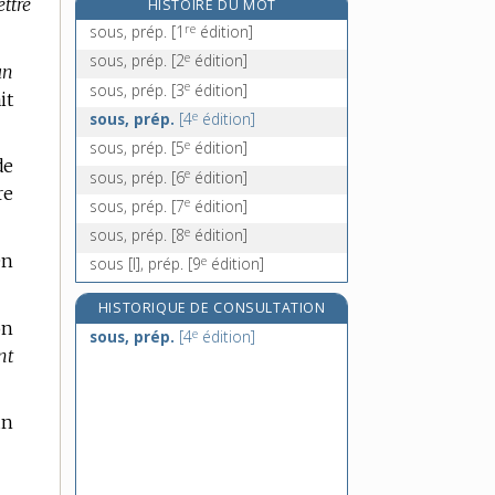
ttre
HISTOIRE DU MOT
sous-alimenter, v. tr.
re
sous, prép.
[1
édition]
sous-amendement, n. m.
e
sous, prép.
[2
édition]
un
e
sous-amender, v. tr.
[7
édition]
e
sous, prép.
[3
édition]
it
sous-arbrisseau, n. m.
e
sous, prép.
[4
édition]
e
sous, prép.
[5
édition]
de
e
sous, prép.
[6
édition]
re
e
sous, prép.
[7
édition]
e
sous, prép.
[8
édition]
On
e
sous [I], prép.
[9
édition]
HISTORIQUE DE CONSULTATION
on
e
sous, prép.
[4
édition]
nt
un