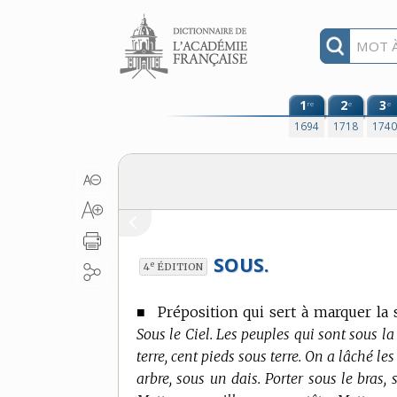
Aller au contenu
1
2
3
re
e
e
1694
1718
174
SOUS.
e
4
ÉDITION
■
Préposition qui sert à marquer la 
Sous le Ciel. Les peuples qui sont sous la
terre, cent pieds sous terre. On a lâché l
arbre, sous un dais. Porter sous le bras,