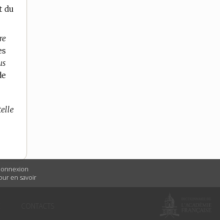
t du
re
es
us
de
telle
 connexion
Pour en savoir
É
CONTACTS