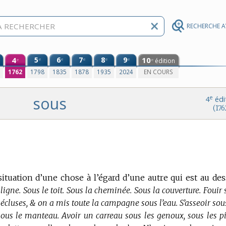
RECHERCHE 
4
5
6
7
8
9
10
e
e
e
e
e
édition
e
e
0
1762
1798
1835
1878
1935
2024
EN COURS
sous
e
4
édi
(176
situation d’une chose à l’égard d’une autre qui est au des
 ligne. Sous le toit. Sous la cheminée. Sous la couverture. Fouir
es écluses, & on a mis toute la campagne sous l’eau. S’asseoir so
 sous le manteau. Avoir un carreau sous les genoux, sous les pi