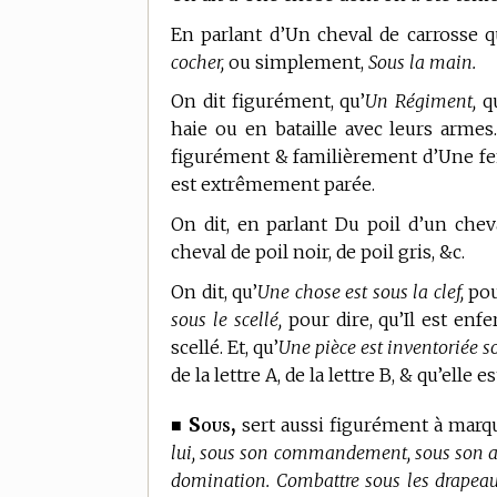
En parlant d’Un cheval de carrosse qu
cocher,
ou simplement,
Sous la main.
On dit figurément, qu’
Un Régiment,
q
haie ou en bataille avec leurs armes
figurément & familièrement d’Une fem
est extrêmement parée.
On dit, en parlant Du poil d’un chev
cheval de poil noir, de poil gris, &c.
On dit, qu’
Une chose est sous la clef,
pour
sous le scellé,
pour dire, qu’Il est en
scellé. Et, qu’
Une pièce est inventoriée sou
de la lettre A, de la lettre B, & qu’elle
Sous,
■
sert aussi figurément à marq
lui, sous son commandement, sous son aut
domination. Combattre sous les drapeaux