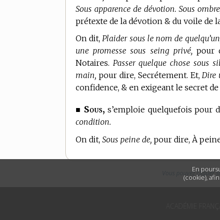
Sous apparence de dévotion. Sous ombre, 
prétexte de la dévotion & du voile de la
On dit,
Plaider sous le nom de quelqu’un
une promesse sous seing privé,
pour d
Notaires.
Passer quelque chose sous sil
main,
pour dire, Secrétement. Et,
Dire 
confidence, & en exigeant le secret de c
Sous,
■
s’emploie quelquefois pour 
condition.
On dit,
Sous peine de,
pour dire, À peine
En poursu
Vous pouvez cliquer s
(cookie), afi
ACADÉMIE FRANÇ