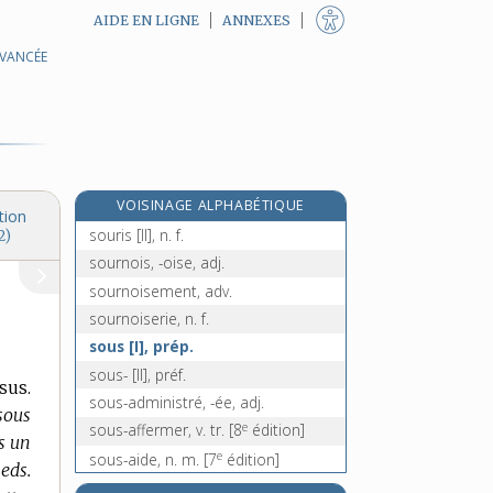
AIDE EN LIGNE
ANNEXES
AVANCÉE
souriant, -ante, adj.
souriceau, n. m.
souricière, n. f.
sourire [I], v. intr.
sourire [II], n. m.
VOISINAGE ALPHABÉTIQUE
souris [I], n. m.
tion
souris [II], n. f.
2)
sournois, -oise, adj.
sournoisement, adv.
sournoiserie, n. f.
sous [I], prép.
sous- [II], préf.
sus.
sous-administré, -ée, adj.
 sous
e
sous-affermer, v. tr.
[8
édition]
us un
e
sous-aide, n. m.
[7
édition]
eds.
sous-alimentation, n. f.