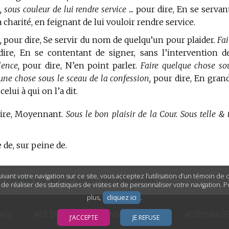
sous couleur de lui rendre service
.... pour dire, En se servan
 charité, en feignant de lui vouloir rendre service.
,
pour dire, Se servir du nom de quelqu’un pour plaider.
Fai
ire, En se contentant de signer, sans l’intervention d
ence,
pour dire, N’en point parler.
Faire quelque chose so
une chose sous le sceau de la confession,
pour dire, En gran
elui à qui on l’a dit.
dire, Moyennant.
Sous le bon plaisir de la Cour. Sous telle & 
 de, sur peine de.
ivant votre navigation sur ce site, vous acceptez l’utilisation d’un témoin de
ur n’importe quel mot pour naviguer dans le dictionnaire.
n de réaliser des statistiques de visites et de personnaliser votre navigation. 
plus,
cliquez ici
.
AISE
AIDE EN LIGNE
MENTIONS LÉGALES
ACCESSIBILIT
J’ACCEPTE
JE REFUSE