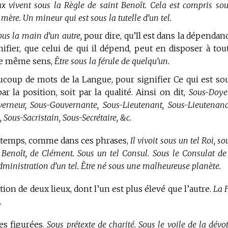
x vivent sous la Règle de saint Benoît. Cela est compris sou
 mère. Un mineur qui est sous la tutelle d’un tel.
s la main d’un autre,
pour dire, qu’Il est dans la dépendan
nifier, que celui de qui il dépend, peut en disposer à tou
 le même sens,
Être sous la férule de quelqu’un.
ucoup de mots de la Langue, pour signifier Ce qui est so
r la position, soit par la qualité. Ainsi on dit,
Sous-Doye
erneur, Sous-Gouvernante, Sous-Lieutenant, Sous-Lieutenanc
 Sous-Sacristain, Sous-Secrétaire, &c.
e temps, comme dans ces phrases,
Il vivoit sous un tel Roi, so
e Benoît, de Clément. Sous un tel Consul. Sous le Consulat de 
administration d’un tel. Être né sous une malheureuse planète.
ion de deux lieux, dont l’un est plus élevé que l’autre.
La F
.
es figurées.
Sous prétexte de charité. Sous le voile de la dévo