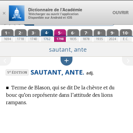
Aller au contenu
Dictionnaire de l’Académie
OUVRIR
×
Télécharger ou ouvrir l’application
Disponible sur Android et iOS
1
2
3
4
5
6
7
8
9
10
e
re
e
e
e
e
e
e
e
e
1694
1718
1740
1762
1798
1835
1878
1935
2024
E.C.
sautant, ante
SAUTANT, ANTE.
e
adj.
5
ÉDITION
■
Terme de Blason,
qui se dit De la chèvre et du
bouc qu’on représente dans l’attitude des lions
rampans.