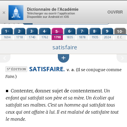
Aller au contenu
Dictionnaire de l’Académie
OUVRIR
×
Télécharger ou ouvrir l’application
Disponible sur Android et iOS
1
2
3
4
5
6
7
8
9
10
re
e
e
e
e
e
e
e
e
e
1694
1718
1740
1762
1798
1835
1878
1935
2024
E.C.
satisfaire
SATISFAIRE.
Conjugaison
e
v. a.
(Il se conjugue comme
5
ÉDITION
:
Faire.
)
■
Contenter, donner sujet de contentement.
Un
enfant qui satisfait son père et sa mère. Un écolier qui
satisfait ses maîtres. C’est un homme qui satisfait tous
ceux qui ont affaire à lui. Il est malaisé de satisfaire tout
le monde.