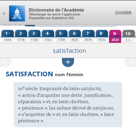
Aller au contenu
Dictionnaire de l’Académie
OUVRIR
×
Télécharger ou ouvrir l’application
Disponible sur Android et iOS
1
2
3
4
5
6
7
8
9
10
re
e
e
e
e
e
e
e
e
e
1694
1718
1740
1762
1798
1835
1878
1935
2024
E.C.
satisfaction
SATISFACTION
nom féminin
xii
e
Étymologie
siècle. Emprunté du
latin
satisfactio,
:
« action d’acquitter une dette ; justification ;
réparation » et, en
latin chrétien
,
« pénitence », lui-même dérivé de
satisfacere,
« s’acquitter de » et, en latin chrétien, « faire
pénitence ».