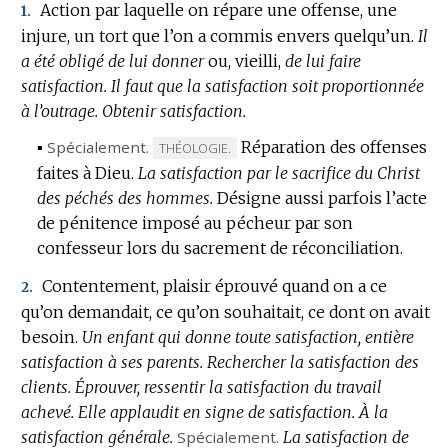
Action par laquelle on répare une offense, une
1.
injure, un tort que l’on a commis envers quelqu’un.
Il
a été obligé de lui donner
ou, vieilli,
de lui faire
satisfaction.
Il faut que la satisfaction soit proportionnée
à l’outrage.
Obtenir satisfaction.
▪
Spécialement.
Réparation des offenses
MARQUE
THÉOLOGIE.
faites à Dieu.
La satisfaction par le sacrifice du Christ
DE
des péchés des hommes.
DOMAINE
Désigne aussi parfois l’acte
de pénitence imposé au pécheur par son
:
confesseur lors du sacrement de réconciliation.
Contentement, plaisir éprouvé quand on a ce
2.
qu’on demandait, ce qu’on souhaitait, ce dont on avait
besoin.
Un enfant qui donne toute satisfaction, entière
satisfaction à ses parents.
Rechercher la satisfaction des
clients.
Éprouver, ressentir la satisfaction du travail
achevé.
Elle applaudit en signe de satisfaction.
À la
satisfaction générale.
Spécialement.
La satisfaction de