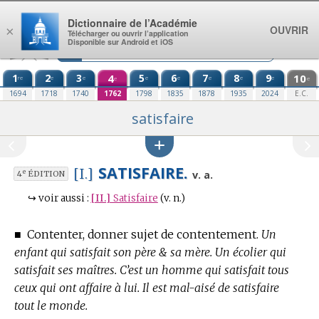
Aller au contenu
Dictionnaire de l’Académie
OUVRIR
×
Télécharger ou ouvrir l’application
Disponible sur Android et iOS
1
2
3
4
5
6
7
8
9
10
re
e
e
e
e
e
e
e
e
e
1694
1718
1740
1762
1798
1835
1878
1935
2024
E.C.
satisfaire
SATISFAIRE.
[I.]
e
v. a.
4
ÉDITION
↪
voir aussi :
[II.]
Satisfaire
(v. n.)
■
Contenter, donner sujet de contentement.
Un
enfant qui satisfait son père & sa mère. Un écolier qui
satisfait ses maîtres. C’est un homme qui satisfait tous
ceux qui ont affaire à lui. Il est mal-aisé de satisfaire
tout le monde.