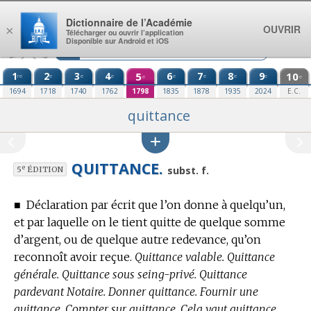
Aller au contenu
Dictionnaire de l’Académie
OUVRIR
×
Télécharger ou ouvrir l’application
Disponible sur Android et iOS
1
2
3
4
5
6
7
8
9
10
re
e
e
e
e
e
e
e
e
e
1694
1718
1740
1762
1798
1835
1878
1935
2024
E.C.
quittance
QUITTANCE.
e
subst. f.
5
ÉDITION
■
Déclaration par écrit que l’on donne à quelqu’un,
et par laquelle on le tient quitte de quelque somme
d’argent, ou de quelque autre redevance, qu’on
reconnoît avoir reçue.
Quittance valable. Quittance
générale. Quittance sous seing-privé. Quittance
pardevant Notaire. Donner quittance. Fournir une
quittance. Compter sur quittance. Cela vaut quittance.