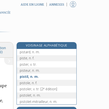
AIDE EN LIGNE
ANNEXES
AVANCÉE
e
pissoir, n. m.
[7
édition]
pissoter, v. intr.
pissotière, n. f.
pistache, n. f.
pistachier, n. m.
VOISINAGE ALPHABÉTIQUE
pistage, n. m.
tion
pistard, n. m.
8)
piste, n. f.
pister, v. tr.
pisteur, n. m.
pistil, n. m.
pistole, n. f.
cupe
e
pistoler, v. tr.
[2
édition]
pistolet, n. m.
e,
pistolet-mitrailleur, n. m.
e
pistolier, n. m.
[2
édition]