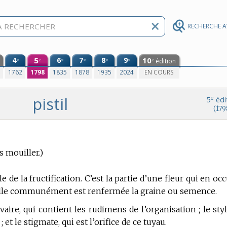
RECHERCHE 
4
5
6
7
8
9
10
e
e
e
e
e
édition
e
e
0
1762
1798
1835
1878
1935
2024
EN COURS
pistil
e
5
édi
(179
s mouiller.)
 de la fructification.
C’est la partie d’une fleur qui en oc
uelle communément est renfermée la graine ou semence.
’ovaire, qui contient les rudimens de l’organisation ; le styl
et le stigmate, qui est l’orifice de ce tuyau.