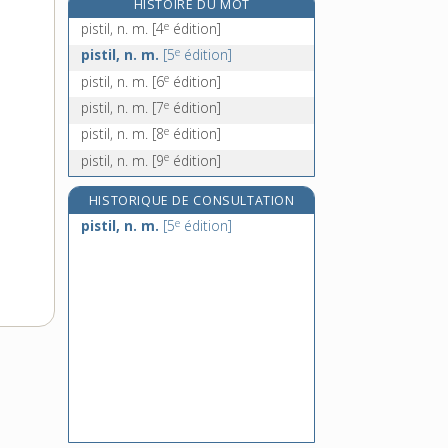
HISTOIRE DU MOT
piston, n. m.
e
pistil, n. m.
[4
édition]
pistonner, v. tr.
e
pistil, n. m.
[5
édition]
pistou, n. m.
e
pistil, n. m.
[6
édition]
pita, n. m.
e
pistil, n. m.
[7
édition]
e
pistil, n. m.
[8
édition]
e
pistil, n. m.
[9
édition]
HISTORIQUE DE CONSULTATION
e
pistil, n. m.
[5
édition]