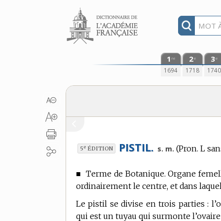
Aller au contenu
1
2
3
re
e
e
1694
1718
174
PISTIL.
(Pron. L san
e
s. m.
5
ÉDITION
■
Terme de Botanique.
Organe femelle
ordinairement le centre, et dans laq
Le pistil se divise en trois parties : l
qui est un tuyau qui surmonte l’ovaire ; 