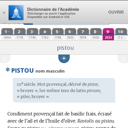
Aller au contenu
Dictionnaire de l’Académie
OUVRIR
×
Télécharger ou ouvrir l’application
Disponible sur Android et iOS
1
2
3
4
5
6
7
8
9
10
re
e
e
e
e
e
e
e
e
e
1694
1718
1740
1762
1798
1835
1878
1935
2024
E.C.
pistou
✻
PISTOU
nom masculin
xx
e
Étymologie
siècle. Mot
provençal
, dérivé de
pistar,
:
« broyer », lui-même issu du
latin
pinsare,
« piler, broyer ».
Condiment provençal fait de basilic frais, écrasé
avec de l’ail et de l’huile d’olive.
Raviolis au pistou.
Soupe au pistou
ou,
elliptiquement
,
pistou,
soupe de