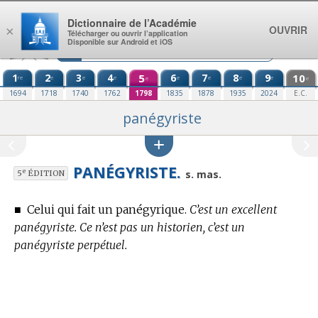
Aller au contenu
Dictionnaire de l’Académie
OUVRIR
×
Télécharger ou ouvrir l’application
Disponible sur Android et iOS
1
2
3
4
5
6
7
8
9
10
re
e
e
e
e
e
e
e
e
e
1694
1718
1740
1762
1798
1835
1878
1935
2024
E.C.
panégyriste
PANÉGYRISTE.
e
s. mas.
5
ÉDITION
■
Celui qui fait un panégyrique.
C’est un excellent
panégyriste. Ce n’est pas un historien, c’est un
panégyriste perpétuel.