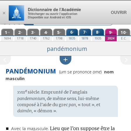
Aller au contenu
Dictionnaire de l’Académie
OUVRIR
×
Télécharger ou ouvrir l’application
Disponible sur Android et iOS
1
2
3
4
5
6
7
8
9
10
e
e
e
re
e
e
e
e
e
e
1694
1718
1740
1762
1798
1835
1878
1935
2024
E.C.
pandémonium
PANDÉMONIUM
Prononciation
(
um
se prononce
ome
)
nom
:
masculin
xviii
e
Étymologie
siècle. Emprunté de l’
anglais
:
pandemonium,
de même sens, lui-même
composé à l’aide du
grec
pan,
« tout », et
daimôn,
« démon ».
■
Avec la majuscule.
Lieu que l’on suppose être la