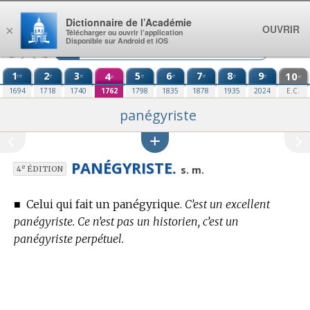
Aller au contenu
Dictionnaire de l’Académie
OUVRIR
×
Télécharger ou ouvrir l’application
Disponible sur Android et iOS
1
2
3
4
5
6
7
8
9
10
re
e
e
e
e
e
e
e
e
e
1694
1718
1740
1762
1798
1835
1878
1935
2024
E.C.
panégyriste
PANÉGYRISTE.
e
s. m.
4
ÉDITION
■
Celui qui fait un panégyrique.
C’est un excellent
panégyriste. Ce n’est pas un historien, c’est un
panégyriste perpétuel.