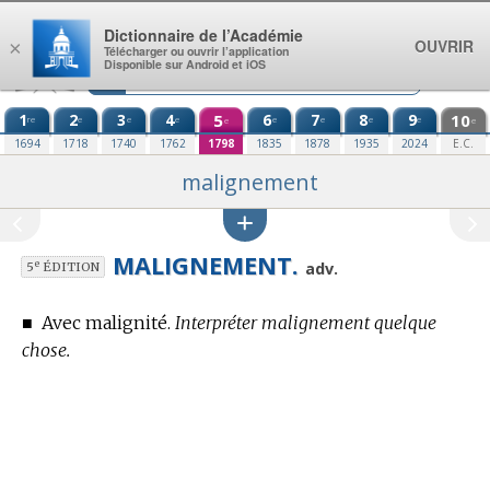
Aller au contenu
Dictionnaire de l’Académie
OUVRIR
×
Télécharger ou ouvrir l’application
Disponible sur Android et iOS
1
2
3
4
5
6
7
8
9
10
re
e
e
e
e
e
e
e
e
e
1694
1718
1740
1762
1798
1835
1878
1935
2024
E.C.
malignement
MALIGNEMENT.
e
adv.
5
ÉDITION
■
Avec malignité.
Interpréter malignement quelque
chose.