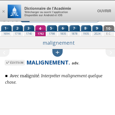
Aller au contenu
Dictionnaire de l’Académie
OUVRIR
×
Télécharger ou ouvrir l’application
Disponible sur Android et iOS
1
2
3
4
5
6
7
8
9
10
re
e
e
e
e
e
e
e
e
e
1694
1718
1740
1762
1798
1835
1878
1935
2024
E.C.
malignement
MALIGNEMENT.
e
adv.
4
ÉDITION
■
Avec malignité.
Interpréter malignement quelque
chose.