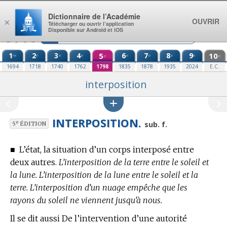
Aller au contenu
Dictionnaire de l’Académie
OUVRIR
×
Télécharger ou ouvrir l’application
Disponible sur Android et iOS
1
2
3
4
5
6
7
8
9
10
re
e
e
e
e
e
e
e
e
e
1694
1718
1740
1762
1798
1835
1878
1935
2024
E.C.
interposition
INTERPOSITION.
e
sub. f.
5
ÉDITION
■
L’état, la situation d’un corps interposé entre
deux autres.
L’interposition de la terre entre le soleil et
la lune. L’interposition de la lune entre le soleil et la
terre. L’interposition d’un nuage empêche que les
rayons du soleil ne viennent jusqu’à nous.
Il se dit aussi De l’intervention d’une autorité