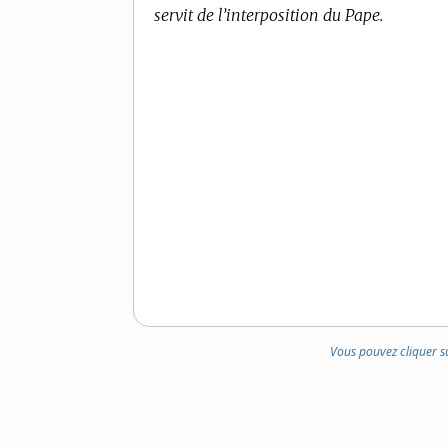
servit de l’interposition du Pape.
Vous pouvez cliquer s