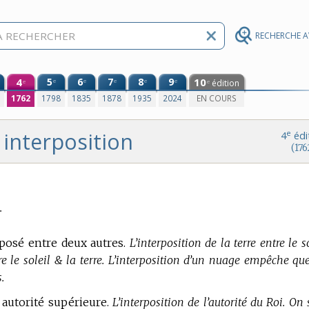
RECHERCHE 
4
5
6
7
8
9
10
e
e
e
e
e
édition
e
e
0
1762
1798
1835
1878
1935
2024
EN COURS
interposition
e
4
édi
(176
.
erposé entre deux autres.
L’interposition de la terre entre le s
re le soleil & la terre. L’interposition d’un nuage empêche que
.
e autorité supérieure.
L’interposition de l’autorité du Roi. On 