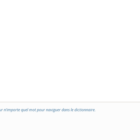
ur n’importe quel mot pour naviguer dans le dictionnaire.