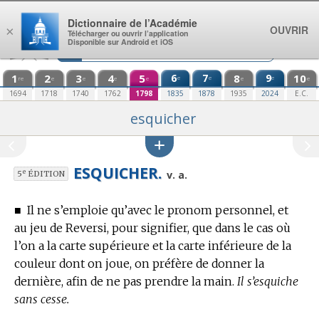
Aller au contenu
Dictionnaire de l’Académie
OUVRIR
×
Télécharger ou ouvrir l’application
Disponible sur Android et iOS
1
2
3
4
5
6
7
8
9
10
e
e
e
re
e
e
e
e
e
e
1694
1718
1740
1762
1798
1835
1878
1935
2024
E.C.
esquicher
ESQUICHER.
e
v. a.
5
ÉDITION
■
Il ne s’emploie qu’avec le pronom personnel, et
au jeu de Reversi,
pour signifier, que dans le cas où
l’on a la carte supérieure et la carte inférieure de la
couleur dont on joue, on préfère de donner la
dernière, afin de ne pas prendre la main.
Il s’esquiche
sans cesse.