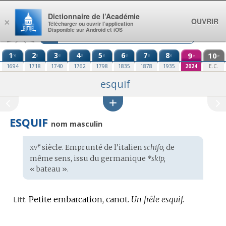
Aller au contenu
Dictionnaire de l’Académie
OUVRIR
×
Télécharger ou ouvrir l’application
Disponible sur Android et iOS
1
2
3
4
5
6
7
8
9
10
re
e
e
e
e
e
e
e
e
e
1694
1718
1740
1762
1798
1835
1878
1935
2024
E.C.
esquif
ESQUIF
nom masculin
xv
e
Étymologie
siècle. Emprunté de l’
italien
schifo,
de
:
même sens, issu du
germanique
*skip,
« bateau ».
Litt.
Petite embarcation, canot.
Un frêle esquif.