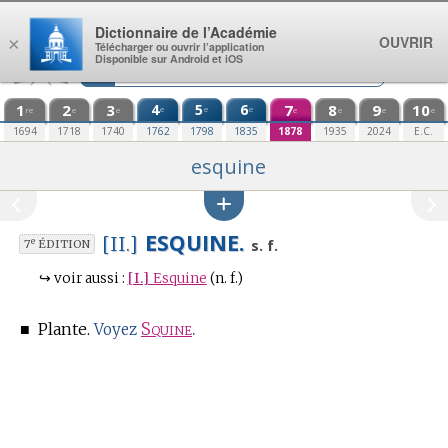
Aller au contenu
Dictionnaire de l’Académie
OUVRIR
×
Télécharger ou ouvrir l’application
Disponible sur Android et iOS
1
2
3
4
5
6
7
8
9
10
e
e
e
re
e
e
e
e
e
e
1694
1718
1740
1762
1798
1835
1878
1935
2024
E.C.
esquine
ESQUINE.
[II.]
e
s. f.
7
ÉDITION
↪
voir aussi :
[I.]
Esquine
(n. f.)
■
Plante.
Squine
.
Voyez