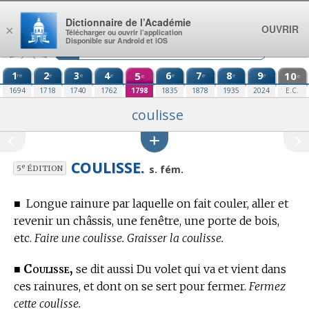
Aller au contenu
Dictionnaire de l’Académie
OUVRIR
×
Télécharger ou ouvrir l’application
Disponible sur Android et iOS
1
2
3
4
5
6
7
8
9
10
re
e
e
e
e
e
e
e
e
e
1694
1718
1740
1762
1798
1835
1878
1935
2024
E.C.
coulisse
COULISSE.
e
s. fém.
5
ÉDITION
■
Longue rainure par laquelle on fait couler, aller et
revenir un châssis, une fenêtre, une porte de bois,
etc.
Faire une coulisse. Graisser la coulisse.
Coulisse,
■
se dit aussi Du volet qui va et vient dans
ces rainures, et dont on se sert pour fermer.
Fermez
cette coulisse.