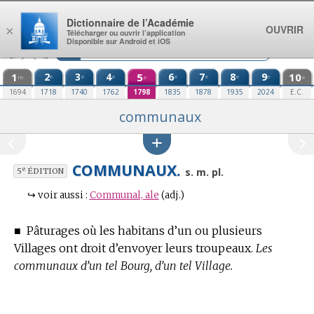
Aller au contenu
Dictionnaire de l’Académie
OUVRIR
×
Télécharger ou ouvrir l’application
Disponible sur Android et iOS
1
2
3
4
5
6
7
8
9
10
e
e
e
e
e
e
e
re
e
e
1694
1718
1740
1762
1798
1835
1878
1935
2024
E.C.
communaux
COMMUNAUX.
e
s. m. pl.
5
ÉDITION
↪
voir aussi :
Communal, ale
(adj.)
■
Pâturages où les habitans d’un ou plusieurs
Villages ont droit d’envoyer leurs troupeaux.
Les
communaux d’un tel Bourg, d’un tel Village.