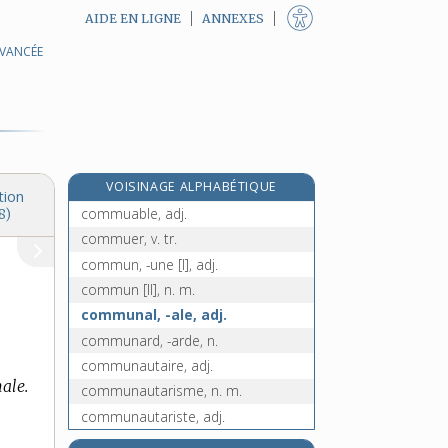
AIDE EN LIGNE
ANNEXES
AVANCÉE
commodément, adv.
commodité, n. f.
commodore, n. m.
commotion, n. f.
commotionner, v. tr.
VOISINAGE ALPHABÉTIQUE
commuabilité, n. f.
tion
commuable, adj.
8)
commuer, v. tr.
commun, -une [I], adj.
commun [II], n. m.
communal, -ale, adj.
communard, -arde, n.
communautaire, adj.
ale.
communautarisme, n. m.
communautariste, adj.
communauté, n. f.