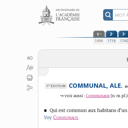
Aller au contenu
1
2
3
e
e
re
1694
1718
174
COMMUNAL, ALE.
e
a
5
ÉDITION
↪
voir aussi :
Communaux
(n. m. pl.)
■
Qui est commun aux habitans d’un o
Communaux
.
Voy.