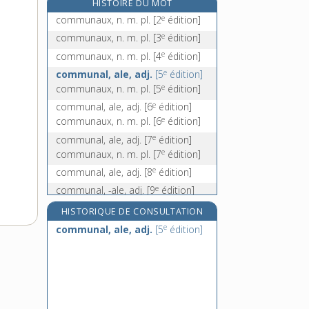
HISTOIRE DU MOT
commune, n. f.
e
communaux, n. m. pl.
[2
édition]
communément, adv.
e
communaux, n. m. pl.
[3
édition]
communiant, -ante, n.
e
communaux, n. m. pl.
[4
édition]
communicabilité, n. f.
e
communal, ale, adj.
[5
édition]
e
communaux, n. m. pl.
[5
édition]
e
communal, ale, adj.
[6
édition]
e
communaux, n. m. pl.
[6
édition]
e
communal, ale, adj.
[7
édition]
e
communaux, n. m. pl.
[7
édition]
e
communal, ale, adj.
[8
édition]
e
communal, -ale, adj.
[9
édition]
HISTORIQUE DE CONSULTATION
e
communal, ale, adj.
[5
édition]