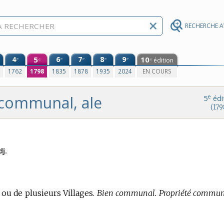
RECHERCHE 
4
5
6
7
8
9
10
e
e
e
e
e
édition
e
e
0
1762
1798
1835
1878
1935
2024
EN COURS
communal, ale
e
5
édi
(179
dj.
u de plusieurs Villages.
Bien communal. Propriété commun