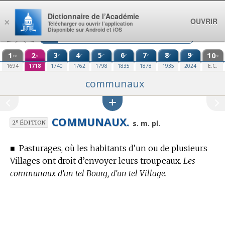
Aller au contenu
Dictionnaire de l’Académie
OUVRIR
×
Télécharger ou ouvrir l’application
Disponible sur Android et iOS
1
2
3
4
5
6
7
8
9
10
e
e
e
e
e
e
e
re
e
e
1694
1718
1740
1762
1798
1835
1878
1935
2024
E.C.
communaux
COMMUNAUX.
e
s. m. pl.
2
ÉDITION
■
Pasturages, où les habitants d’un ou de plusieurs
Villages ont droit d’envoyer leurs troupeaux.
Les
communaux d’un tel Bourg, d’un tel Village.