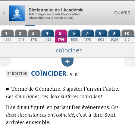
Aller au contenu
Dictionnaire de l’Académie
OUVRIR
×
Télécharger ou ouvrir l’application
Disponible sur Android et iOS
1
2
3
4
5
6
7
8
9
10
e
e
e
e
e
re
e
e
e
e
1694
1718
1740
1762
1798
1835
1878
1935
2024
E.C.
coïncider
COÏNCIDER.
e
v. n.
5
ÉDITION
■
Terme de Géométrie.
S’ajuster l’un sur l’autre.
Ces deux lignes, ces deux surfaces coïncident.
Il se dit au figuré, en parlant Des événemens.
Ces
deux circonstances ont coïncidé,
c’est-à-dire, Sont
arrivées ensemble.