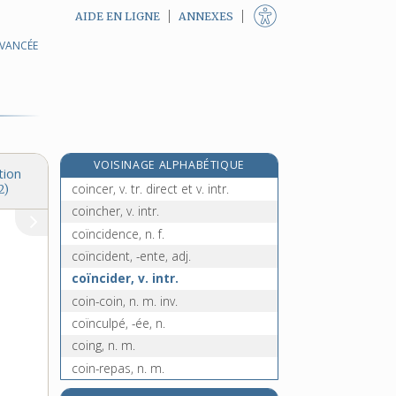
AIDE EN LIGNE
ANNEXES
AVANCÉE
re
coignier, n. m.
[1
édition]
e
coîment, adv.
[3
édition]
coin, n. m.
coinçage, n. m.
coincé, -ée, adj.
VOISINAGE ALPHABÉTIQUE
coincement, n. m.
tion
coincer, v. tr. direct et v. intr.
2)
coincher, v. intr.
coïncidence, n. f.
coïncident, -ente, adj.
coïncider, v. intr.
coin-coin, n. m. inv.
coïnculpé, -ée, n.
coing, n. m.
coin-repas, n. m.
coïntéressé, -ée, n.