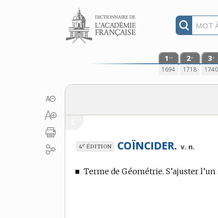
Aller au contenu
1
2
3
re
e
e
1694
1718
174
COÏNCIDER.
e
v. n.
4
ÉDITION
■
Terme de Géométrie.
S’ajuster l’un 