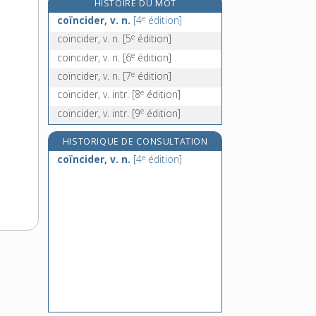
HISTOIRE DU MOT
e
coïon, n. m.
[7
édition]
e
coïncider, v. n.
[4
édition]
e
coïonner, v. tr.
[7
édition]
e
coïncider, v. n.
[5
édition]
e
coïonnerie, n. f.
[7
édition]
e
coïncider, v. n.
[6
édition]
coït, n. m.
e
coïncider, v. n.
[7
édition]
e
coïncider, v. intr.
[8
édition]
e
coïncider, v. intr.
[9
édition]
HISTORIQUE DE CONSULTATION
e
coïncider, v. n.
[4
édition]