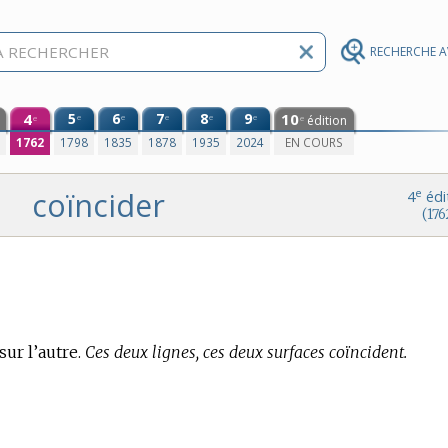
RECHERCHE 
4
5
6
7
8
9
10
e
e
e
e
e
édition
e
e
0
1762
1798
1835
1878
1935
2024
EN COURS
coïncider
e
4
édi
(176
sur l’autre.
Ces deux lignes, ces deux surfaces coïncident.