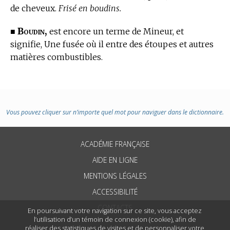
de cheveux.
Frisé en boudins.
Boudin,
■
est encore un
terme de Mineur,
et
signifie, Une fusée où il entre des étoupes et autres
matières combustibles.
Vous pouvez cliquer sur n’importe quel mot pour naviguer dans le dictionnaire.
ACADÉMIE FRANÇAISE
AIDE EN LIGNE
MENTIONS LÉGALES
ACCESSIBILITÉ
CONTACTS
En poursuivant votre navigation sur ce site, vous acceptez
l’utilisation d’un témoin de connexion (cookie), afin de
réaliser des statistiques de visites et de personnaliser votre