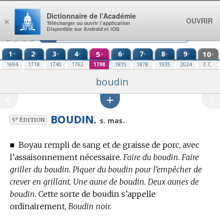
Aller au contenu
Dictionnaire de l’Académie
OUVRIR
×
Télécharger ou ouvrir l’application
Disponible sur Android et iOS
1
2
3
4
5
6
7
8
9
10
re
e
e
e
e
e
e
e
e
e
1694
1718
1740
1762
1798
1835
1878
1935
2024
E.C.
boudin
BOUDIN.
e
s. mas.
5
ÉDITION
■
Boyau rempli de sang et de graisse de porc, avec
l’assaisonnement nécessaire.
Faire du boudin. Faire
griller du boudin. Piquer du boudin pour l’empêcher de
crever en grillant. Une aune de boudin. Deux aunes de
boudin.
Cette sorte de boudin s’appelle
ordinairement,
Boudin noir.