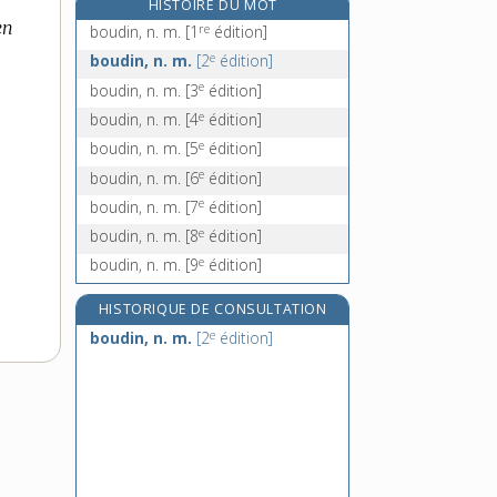
HISTOIRE DU MOT
re
boudinière, n. f.
[1
édition]
en
re
boudin, n. m.
[1
édition]
boudoir, n. m.
e
boudin, n. m.
[2
édition]
boue, n. f.
e
boudin, n. m.
[3
édition]
bouée, n. f.
e
boudin, n. m.
[4
édition]
e
boudin, n. m.
[5
édition]
e
boudin, n. m.
[6
édition]
e
boudin, n. m.
[7
édition]
e
boudin, n. m.
[8
édition]
e
boudin, n. m.
[9
édition]
HISTORIQUE DE CONSULTATION
e
boudin, n. m.
[2
édition]