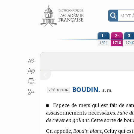
Aller au contenu
1
2
3
re
e
e
1694
1718
174
BOUDIN.
e
s. m.
2
ÉDITION
■
Espece de mets qui est fait de sa
assaisonnements necessaires.
Faire d
de crever en grillant.
Cette sorte de bou
On appelle,
Boudin blanc,
Celuy qui est 