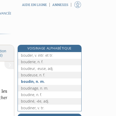
AIDE EN LIGNE
ANNEXES
AVANCÉE
bouclier, n. m.
e
boucon, n. m.
[7
édition]
bouddha, n. m.
bouddhique, adj.
bouddhisme, n. m.
VOISINAGE ALPHABÉTIQUE
bouddhiste, adj. et n.
tion
bouder, v. intr. et tr.
8)
bouderie, n. f.
boudeur, -euse, adj.
boudeuse, n. f.
boudin, n. m.
boudinage, n. m.
 les
boudine, n. f.
cher
boudiné, -ée, adj.
boudiner, v. tr.
boudineuse, n. f.