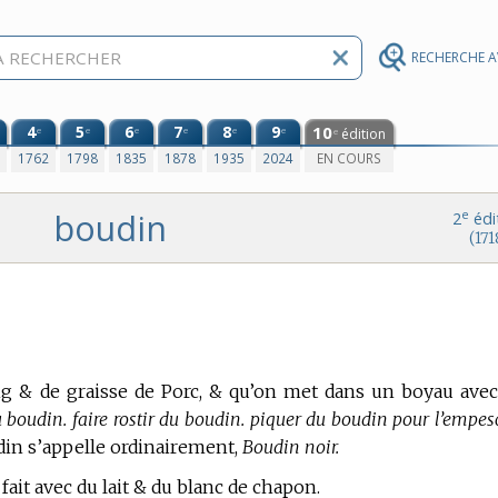
RECHERCHE 
4
5
6
7
8
9
10
e
e
e
e
e
e
édition
e
0
1762
1798
1835
1878
1935
2024
EN COURS
boudin
e
2
édi
(171
ng & de graisse de Porc, & qu’on met dans un boyau avec
u boudin. faire rostir du boudin. piquer du boudin pour l’empes
din s’appelle ordinairement,
Boudin noir.
fait avec du lait & du blanc de chapon.