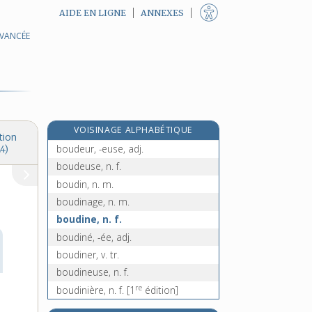
AIDE EN LIGNE
ANNEXES
AVANCÉE
bouddha, n. m.
bouddhique, adj.
bouddhisme, n. m.
bouddhiste, adj. et n.
bouder, v. intr. et tr.
VOISINAGE ALPHABÉTIQUE
bouderie, n. f.
tion
boudeur, -euse, adj.
4)
boudeuse, n. f.
boudin, n. m.
boudinage, n. m.
boudine, n. f.
boudiné, -ée, adj.
boudiner, v. tr.
boudineuse, n. f.
re
boudinière, n. f.
[1
édition]
boudoir, n. m.