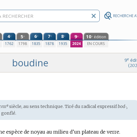
RECHERCHE 
4
5
6
7
8
9
10
e
e
e
e
édition
e
e
e
0
1762
1798
1835
1878
1935
2024
EN COURS
boudine
e
9
édi
(202
viii
e
siècle, au sens technique. Tiré du radical expressif
bod‑,
 gonflé.
e espèce de noyau au milieu d’un plateau de verre.