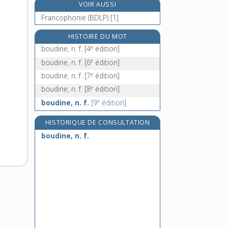
VOIR AUSSI
boue, n. f.
Francophonie (BDLP) [1]
bouée, n. f.
e
boueur, n. m.
[8
édition]
HISTOIRE DU MOT
e
boudine, n. f.
[4
édition]
boueux, -euse [I], adj.
e
boudine, n. f.
[6
édition]
e
boudine, n. f.
[7
édition]
e
boudine, n. f.
[8
édition]
e
boudine, n. f.
[9
édition]
HISTORIQUE DE CONSULTATION
boudine, n. f.