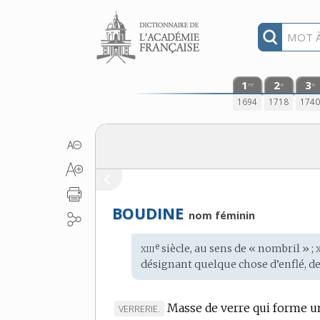
Aller au contenu
1
2
3
re
e
e
1694
1718
174
BOUDINE
nom féminin
xiii
x
e
Étymologie
siècle, au sens de « nombril » ;
:
désignant quelque chose d’enflé, de
Masse de verre qui forme un
MARQUE
VERRERIE.