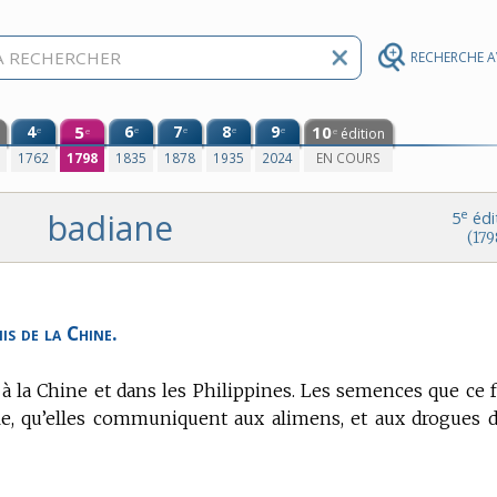
RECHERCHE 
4
5
6
7
8
9
10
e
e
e
e
e
édition
e
e
0
1762
1798
1835
1878
1935
2024
EN COURS
badiane
e
5
édi
(179
is de la Chine.
t à la Chine et dans les Philippines.
Les semences que ce f
e, qu’elles communiquent aux alimens, et aux drogues 