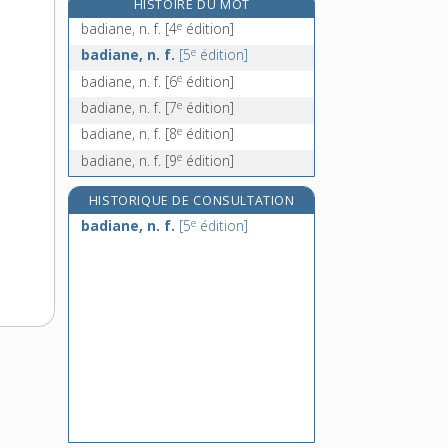
HISTOIRE DU MOT
badin, -ine, adj.
e
badiane, n. f.
[4
édition]
badinage, n. m.
e
badiane, n. f.
[5
édition]
e
badinant, n. m.
[6
édition]
e
badiane, n. f.
[6
édition]
badine, n. f.
e
badiane, n. f.
[7
édition]
e
badiane, n. f.
[8
édition]
e
badiane, n. f.
[9
édition]
HISTORIQUE DE CONSULTATION
e
badiane, n. f.
[5
édition]