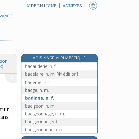
AIDE EN LIGNE
ANNEXES
AVANCÉE
bactériostatique, adj.
bactériurie, n. f.
bacul, n. m.
badaud, -aude, n.
re
badaudage, n. m.
[1
édition]
VOISINAGE ALPHABÉTIQUE
badauder, v. intr.
tion
badauderie, n. f.
8)
e
badelaire, n. m.
[4
édition]
baderne, n. f.
badge, n. m.
badiane, n. f.
badigeon, n. m.
ruit
badigeonnage, n. m.
dans
badigeonner, v. tr.
badigeonneur, n. m.
badigoinces, n. f. pl.