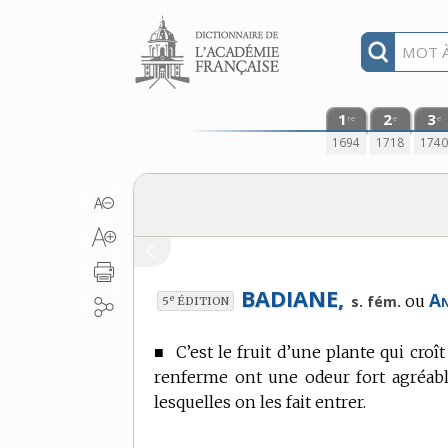
Aller au contenu
1
2
3
re
e
e
1694
1718
174
BADIANE,
An
ou
e
s. fém.
5
ÉDITION
■
C’est le fruit d’une plante qui croî
renferme ont une odeur fort agréabl
lesquelles on les fait entrer.