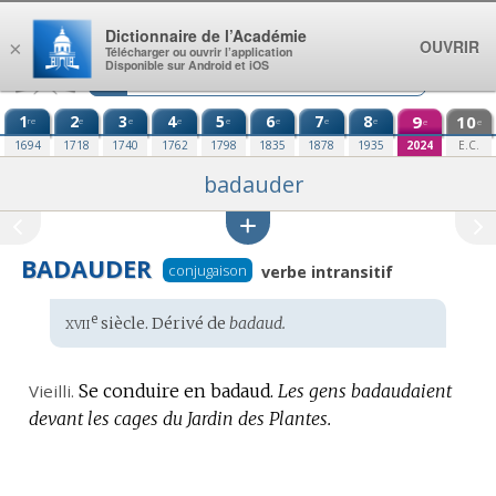
Aller au contenu
Dictionnaire de l’Académie
OUVRIR
×
Télécharger ou ouvrir l’application
Disponible sur Android et iOS
1
2
3
4
5
6
7
8
9
10
re
e
e
e
e
e
e
e
e
e
1694
1718
1740
1762
1798
1835
1878
1935
2024
E.C.
badauder
BADAUDER
conjugaison
verbe intransitif
xvii
e
Étymologie
siècle. Dérivé de
badaud.
:
Vieilli.
Se conduire en badaud.
Les gens badaudaient
devant les cages du Jardin des Plantes.