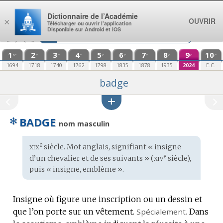
Aller au contenu
Dictionnaire de l’Académie
OUVRIR
×
Télécharger ou ouvrir l’application
Disponible sur Android et iOS
1
2
3
4
5
6
7
8
9
10
re
e
e
e
e
e
e
e
e
e
1694
1718
1740
1762
1798
1835
1878
1935
2024
E.C.
badge
✻
BADGE
nom masculin
xix
e
Étymologie
siècle. Mot
anglais
, signifiant « insigne
:
xiv
e
d’un chevalier et de ses suivants » (
siècle),
puis « insigne, emblème ».
Insigne où figure une inscription ou un dessin et
que l’on porte sur un vêtement.
Spécialement.
Dans