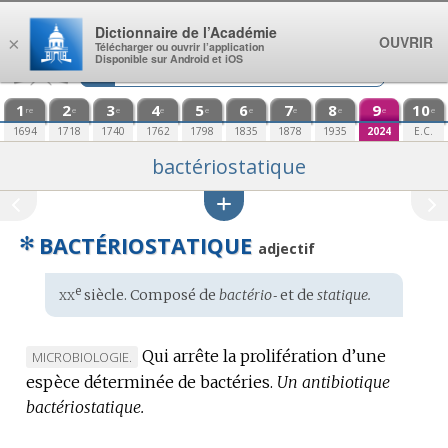
Aller au contenu
Dictionnaire de l’Académie
OUVRIR
×
Télécharger ou ouvrir l’application
Disponible sur Android et iOS
1
2
3
4
5
6
7
8
9
10
re
e
e
e
e
e
e
e
e
e
1694
1718
1740
1762
1798
1835
1878
1935
2024
E.C.
bactériostatique
✻
BACTÉRIOSTATIQUE
adjectif
xx
e
Étymologie
siècle. Composé de
bactério‑
et de
statique.
:
Qui arrête la prolifération d’une
MARQUE
MICROBIOLOGIE.
espèce déterminée de bactéries.
DE
Un antibiotique
bactériostatique.
DOMAINE
: