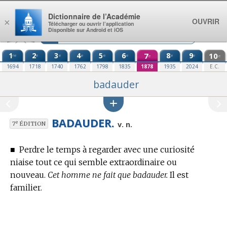
Aller au contenu
Dictionnaire de l’Académie
OUVRIR
×
Télécharger ou ouvrir l’application
Disponible sur Android et iOS
1
2
3
4
5
6
7
8
9
10
re
e
e
e
e
e
e
e
e
e
1694
1718
1740
1762
1798
1835
1878
1935
2024
E.C.
badauder
BADAUDER.
e
v. n.
7
ÉDITION
■
Perdre le temps à regarder avec une curiosité
niaise tout ce qui semble extraordinaire ou
nouveau.
Cet homme ne fait que badauder.
Il est
familier.