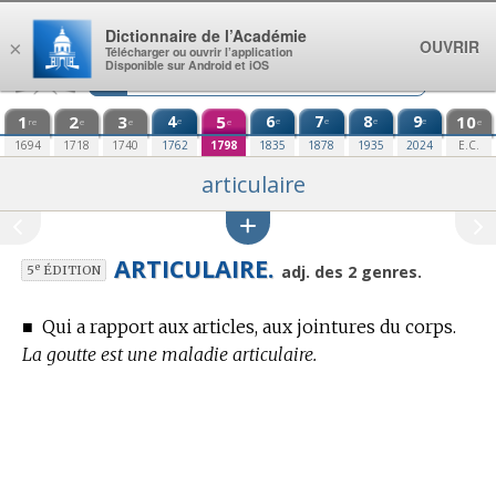
Aller au contenu
Dictionnaire de l’Académie
OUVRIR
×
Télécharger ou ouvrir l’application
Disponible sur Android et iOS
1
2
3
4
5
6
7
8
9
10
e
e
e
e
e
re
e
e
e
e
1694
1718
1740
1762
1798
1835
1878
1935
2024
E.C.
articulaire
ARTICULAIRE.
e
adj. des 2 genres.
5
ÉDITION
■
Qui a rapport aux articles, aux jointures du corps.
La goutte est une maladie articulaire.