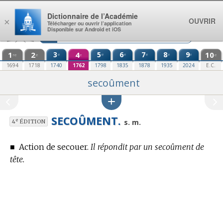
Aller au contenu
Dictionnaire de l’Académie
OUVRIR
×
Télécharger ou ouvrir l’application
Disponible sur Android et iOS
1
2
3
4
5
6
7
8
9
10
e
e
e
e
e
e
re
e
e
e
1694
1718
1740
1762
1798
1835
1878
1935
2024
E.C.
secoûment
SECOÛMENT.
e
s. m.
4
ÉDITION
■
Action de secouer.
Il répondit par un secoûment de
tête.